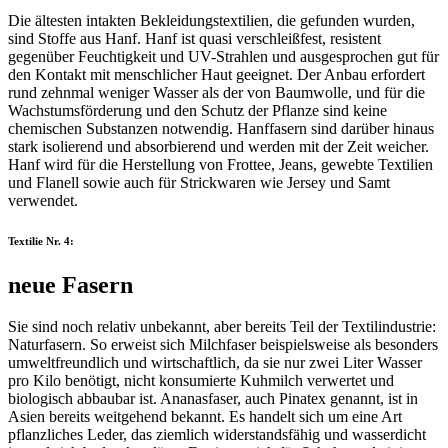
Die ältesten intakten Bekleidungstextilien, die gefunden wurden,
sind Stoffe aus Hanf. Hanf ist quasi verschleißfest, resistent
gegenüber Feuchtigkeit und UV-Strahlen und ausgesprochen gut für
den Kontakt mit menschlicher Haut geeignet. Der Anbau erfordert
rund zehnmal weniger Wasser als der von Baumwolle, und für die
Wachstumsförderung und den Schutz der Pflanze sind keine
chemischen Substanzen notwendig. Hanffasern sind darüber hinaus
stark isolierend und absorbierend und werden mit der Zeit weicher.
Hanf wird für die Herstellung von Frottee, Jeans, gewebte Textilien
und Flanell sowie auch für Strickwaren wie Jersey und Samt
verwendet.
Textilie Nr. 4:
neue Fasern
Sie sind noch relativ unbekannt, aber bereits Teil der Textilindustrie:
Naturfasern. So erweist sich Milchfaser beispielsweise als besonders
umweltfreundlich und wirtschaftlich, da sie nur zwei Liter Wasser
pro Kilo benötigt, nicht konsumierte Kuhmilch verwertet und
biologisch abbaubar ist. Ananasfaser, auch Pinatex genannt, ist in
Asien bereits weitgehend bekannt. Es handelt sich um eine Art
pflanzliches Leder, das ziemlich widerstandsfähig und wasserdicht