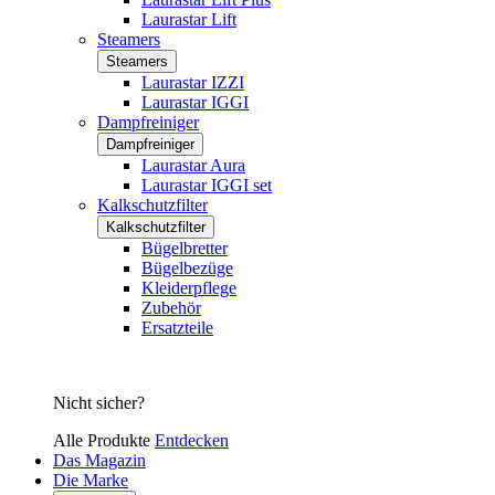
Laurastar Lift
Steamers
Steamers
Laurastar IZZI
Laurastar IGGI
Dampfreiniger
Dampfreiniger
Laurastar Aura
Laurastar IGGI set
Kalkschutzfilter
Kalkschutzfilter
Bügelbretter
Bügelbezüge
Kleiderpflege
Zubehör
Ersatzteile
Nicht sicher?
Alle Produkte
Entdecken
Das Magazin
Die Marke