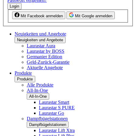
Passwort vergessen?
Login
Mit Facebook anmelden
Mit Google anmelden
Neuigkeiten und Angebote
Neuigkeiten und Angebote
Laurastar Aura
Laurastar by BOSS
Germanier Edition
Geld-Zurück-Garantie
Aktuelle Angebote
Produkte
Produkte
Alle Produkte
All-In-One
All-In-One
Laurastar Smart
Laurastar S PURE
Laurastar Go
Dampfbügelstationen
Dampfbügelstationen
Laurastar Lift Xtra
Laurastar Lift Plus