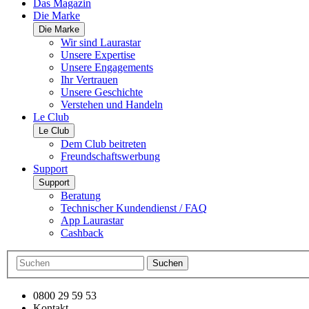
Das Magazin
Die Marke
Die Marke
Wir sind Laurastar
Unsere Expertise
Unsere Engagements
Ihr Vertrauen
Unsere Geschichte
Verstehen und Handeln
Le Club
Le Club
Dem Club beitreten
Freundschaftswerbung
Support
Support
Beratung
Technischer Kundendienst / FAQ
App Laurastar
Cashback
Suchen
0800 29 59 53
Kontakt