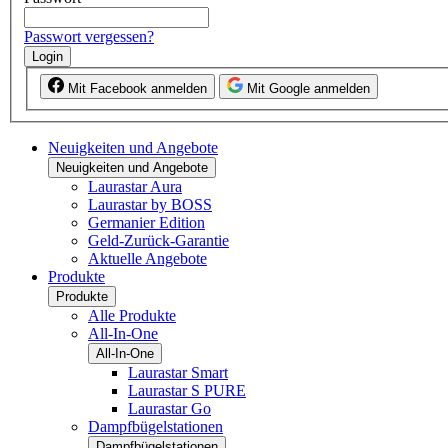
Passwort vergessen?
Login
Mit Facebook anmelden
Mit Google anmelden
Neuigkeiten und Angebote
Neuigkeiten und Angebote
Laurastar Aura
Laurastar by BOSS
Germanier Edition
Geld-Zurück-Garantie
Aktuelle Angebote
Produkte
Produkte
Alle Produkte
All-In-One
All-In-One
Laurastar Smart
Laurastar S PURE
Laurastar Go
Dampfbügelstationen
Dampfbügelstationen