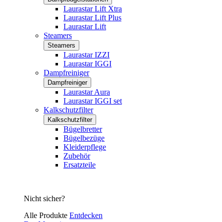
Laurastar Lift Xtra
Laurastar Lift Plus
Laurastar Lift
Steamers
Steamers
Laurastar IZZI
Laurastar IGGI
Dampfreiniger
Dampfreiniger
Laurastar Aura
Laurastar IGGI set
Kalkschutzfilter
Kalkschutzfilter
Bügelbretter
Bügelbezüge
Kleiderpflege
Zubehör
Ersatzteile
Nicht sicher?
Alle Produkte
Entdecken