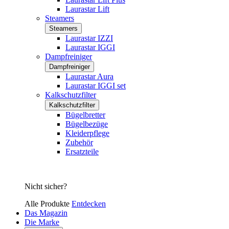
Laurastar Lift
Steamers
Steamers
Laurastar IZZI
Laurastar IGGI
Dampfreiniger
Dampfreiniger
Laurastar Aura
Laurastar IGGI set
Kalkschutzfilter
Kalkschutzfilter
Bügelbretter
Bügelbezüge
Kleiderpflege
Zubehör
Ersatzteile
Nicht sicher?
Alle Produkte
Entdecken
Das Magazin
Die Marke