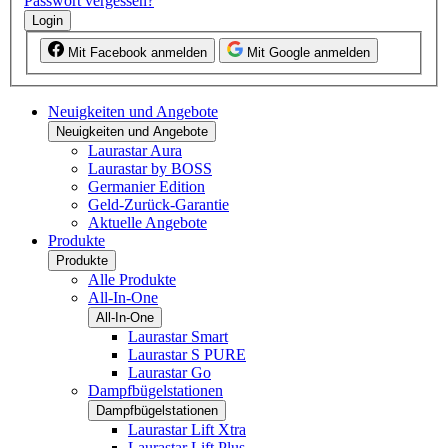
Passwort vergessen?
Login
Mit Facebook anmelden
Mit Google anmelden
Neuigkeiten und Angebote
Neuigkeiten und Angebote
Laurastar Aura
Laurastar by BOSS
Germanier Edition
Geld-Zurück-Garantie
Aktuelle Angebote
Produkte
Produkte
Alle Produkte
All-In-One
All-In-One
Laurastar Smart
Laurastar S PURE
Laurastar Go
Dampfbügelstationen
Dampfbügelstationen
Laurastar Lift Xtra
Laurastar Lift Plus