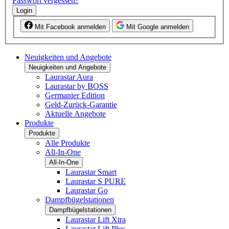
Passwort vergessen?
Login
Mit Facebook anmelden
Mit Google anmelden
Neuigkeiten und Angebote
Neuigkeiten und Angebote
Laurastar Aura
Laurastar by BOSS
Germanier Edition
Geld-Zurück-Garantie
Aktuelle Angebote
Produkte
Produkte
Alle Produkte
All-In-One
All-In-One
Laurastar Smart
Laurastar S PURE
Laurastar Go
Dampfbügelstationen
Dampfbügelstationen
Laurastar Lift Xtra
Laurastar Lift Plus