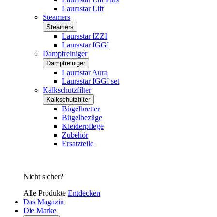
Laurastar Lift
Steamers
Steamers
Laurastar IZZI
Laurastar IGGI
Dampfreiniger
Dampfreiniger
Laurastar Aura
Laurastar IGGI set
Kalkschutzfilter
Kalkschutzfilter
Bügelbretter
Bügelbezüge
Kleiderpflege
Zubehör
Ersatzteile
Nicht sicher?
Alle Produkte
Entdecken
Das Magazin
Die Marke