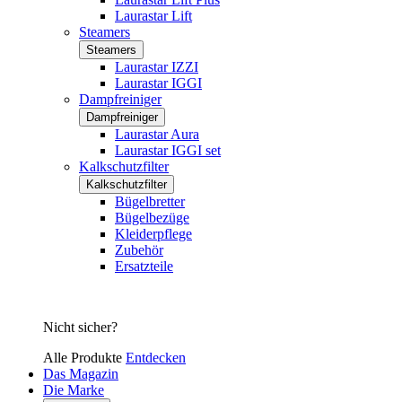
Laurastar Lift
Steamers
Steamers
Laurastar IZZI
Laurastar IGGI
Dampfreiniger
Dampfreiniger
Laurastar Aura
Laurastar IGGI set
Kalkschutzfilter
Kalkschutzfilter
Bügelbretter
Bügelbezüge
Kleiderpflege
Zubehör
Ersatzteile
Nicht sicher?
Alle Produkte
Entdecken
Das Magazin
Die Marke