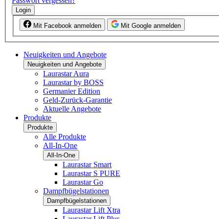
Passwort vergessen?
Login
Mit Facebook anmelden
Mit Google anmelden
Neuigkeiten und Angebote
Neuigkeiten und Angebote
Laurastar Aura
Laurastar by BOSS
Germanier Edition
Geld-Zurück-Garantie
Aktuelle Angebote
Produkte
Produkte
Alle Produkte
All-In-One
All-In-One
Laurastar Smart
Laurastar S PURE
Laurastar Go
Dampfbügelstationen
Dampfbügelstationen
Laurastar Lift Xtra
Laurastar Lift Plus