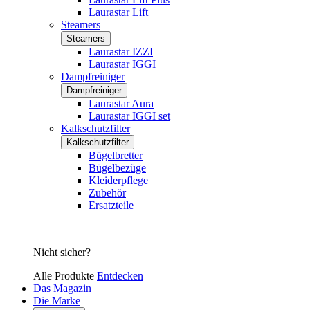
Laurastar Lift
Steamers
Steamers
Laurastar IZZI
Laurastar IGGI
Dampfreiniger
Dampfreiniger
Laurastar Aura
Laurastar IGGI set
Kalkschutzfilter
Kalkschutzfilter
Bügelbretter
Bügelbezüge
Kleiderpflege
Zubehör
Ersatzteile
Nicht sicher?
Alle Produkte
Entdecken
Das Magazin
Die Marke