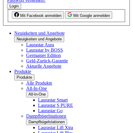
Passwort vergessen?
Login
Mit Facebook anmelden
Mit Google anmelden
Neuigkeiten und Angebote
Neuigkeiten und Angebote
Laurastar Aura
Laurastar by BOSS
Germanier Edition
Geld-Zurück-Garantie
Aktuelle Angebote
Produkte
Produkte
Alle Produkte
All-In-One
All-In-One
Laurastar Smart
Laurastar S PURE
Laurastar Go
Dampfbügelstationen
Dampfbügelstationen
Laurastar Lift Xtra
Laurastar Lift Plus