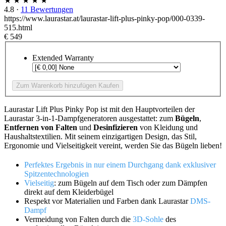
★ ★ ★ ★ ★
4.8
·
11 Bewertungen
https://www.laurastar.at/laurastar-lift-plus-pinky-pop/000-0339-
515.html
€ 549
Extended Warranty
Zum Warenkorb hinzufügen
Kaufen
Laurastar Lift Plus Pinky Pop ist mit den Hauptvorteilen der
Laurastar 3-in-1-Dampfgeneratoren ausgestattet: zum
Bügeln
,
Entfernen von Falten
und
Desinfizieren
von Kleidung und
Haushaltstextilien. Mit seinem einzigartigen Design, das Stil,
Ergonomie und Vielseitigkeit vereint, werden Sie das Bügeln lieben!
Perfektes Ergebnis in nur einem Durchgang dank exklusiver
Spitzentechnologien
Vielseitig
: zum Bügeln auf dem Tisch oder zum Dämpfen
direkt auf dem Kleiderbügel
Respekt vor Materialien und Farben dank Laurastar
DMS-
Dampf
Vermeidung von Falten durch die
3D-Sohle
des