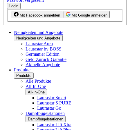
Passwort vergessen?
Login
Mit Facebook anmelden
Mit Google anmelden
Neuigkeiten und Angebote
Neuigkeiten und Angebote
Laurastar Aura
Laurastar by BOSS
Germanier Edition
Geld-Zurück-Garantie
Aktuelle Angebote
Produkte
Produkte
Alle Produkte
All-In-One
All-In-One
Laurastar Smart
Laurastar S PURE
Laurastar Go
Dampfbügelstationen
Dampfbügelstationen
Laurastar Lift Xtra
Laurastar Lift Plus