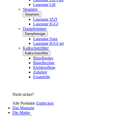
Laurastar Lift
Steamers
Steamers
Laurastar IZZI
Laurastar IGGI
Dampfreiniger
Dampfreiniger
Laurastar Aura
Laurastar IGGI set
Kalkschutzfilter
Kalkschutzfilter
Bügelbretter
Bügelbezüge
Kleiderpflege
Zubehör
Ersatzteile
Nicht sicher?
Alle Produkte
Entdecken
Das Magazin
Die Marke