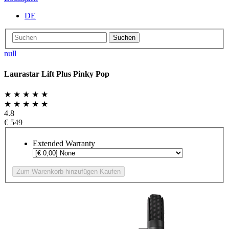
DE
Suchen
null
Laurastar Lift Plus Pinky Pop
★ ★ ★ ★ ★
★ ★ ★ ★ ★
4.8
€ 549
Extended Warranty
Zum Warenkorb hinzufügen
Kaufen