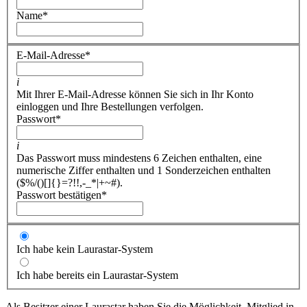
Name
*
E-Mail-Adresse
*
i
Mit Ihrer E-Mail-Adresse können Sie sich in Ihr Konto
einloggen und Ihre Bestellungen verfolgen.
Passwort
*
i
Das Passwort muss mindestens 6 Zeichen enthalten, eine
numerische Ziffer enthalten und 1 Sonderzeichen enthalten
($%/()[]{}=?!!,-_*|+~#).
Passwort bestätigen
*
Ich habe kein Laurastar-System
Ich habe bereits ein Laurastar-System
Als Besitzer einer Laurastar haben Sie die Möglichkeit, Mitglied in