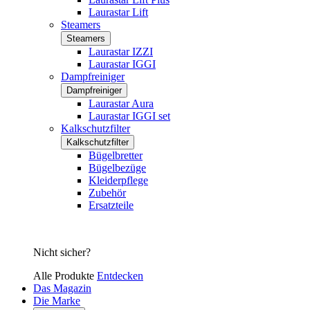
Laurastar Lift
Steamers
Steamers
Laurastar IZZI
Laurastar IGGI
Dampfreiniger
Dampfreiniger
Laurastar Aura
Laurastar IGGI set
Kalkschutzfilter
Kalkschutzfilter
Bügelbretter
Bügelbezüge
Kleiderpflege
Zubehör
Ersatzteile
Nicht sicher?
Alle Produkte
Entdecken
Das Magazin
Die Marke