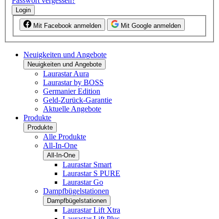
Passwort vergessen?
Login
Mit Facebook anmelden
Mit Google anmelden
Neuigkeiten und Angebote
Neuigkeiten und Angebote
Laurastar Aura
Laurastar by BOSS
Germanier Edition
Geld-Zurück-Garantie
Aktuelle Angebote
Produkte
Produkte
Alle Produkte
All-In-One
All-In-One
Laurastar Smart
Laurastar S PURE
Laurastar Go
Dampfbügelstationen
Dampfbügelstationen
Laurastar Lift Xtra
Laurastar Lift Plus