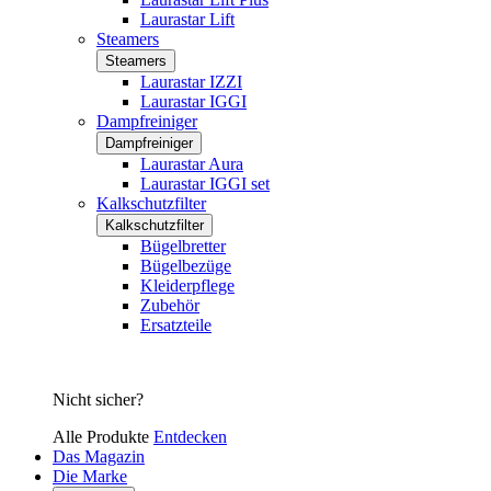
Laurastar Lift
Steamers
Steamers
Laurastar IZZI
Laurastar IGGI
Dampfreiniger
Dampfreiniger
Laurastar Aura
Laurastar IGGI set
Kalkschutzfilter
Kalkschutzfilter
Bügelbretter
Bügelbezüge
Kleiderpflege
Zubehör
Ersatzteile
Nicht sicher?
Alle Produkte
Entdecken
Das Magazin
Die Marke