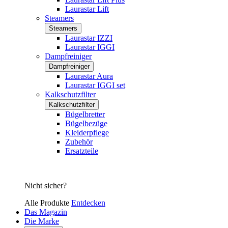
Laurastar Lift
Steamers
Steamers
Laurastar IZZI
Laurastar IGGI
Dampfreiniger
Dampfreiniger
Laurastar Aura
Laurastar IGGI set
Kalkschutzfilter
Kalkschutzfilter
Bügelbretter
Bügelbezüge
Kleiderpflege
Zubehör
Ersatzteile
Nicht sicher?
Alle Produkte
Entdecken
Das Magazin
Die Marke