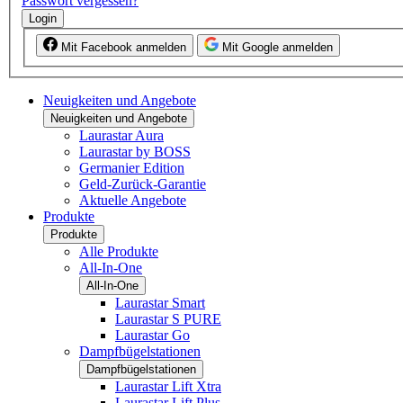
Passwort vergessen?
Login
Mit Facebook anmelden
Mit Google anmelden
Neuigkeiten und Angebote
Neuigkeiten und Angebote
Laurastar Aura
Laurastar by BOSS
Germanier Edition
Geld-Zurück-Garantie
Aktuelle Angebote
Produkte
Produkte
Alle Produkte
All-In-One
All-In-One
Laurastar Smart
Laurastar S PURE
Laurastar Go
Dampfbügelstationen
Dampfbügelstationen
Laurastar Lift Xtra
Laurastar Lift Plus