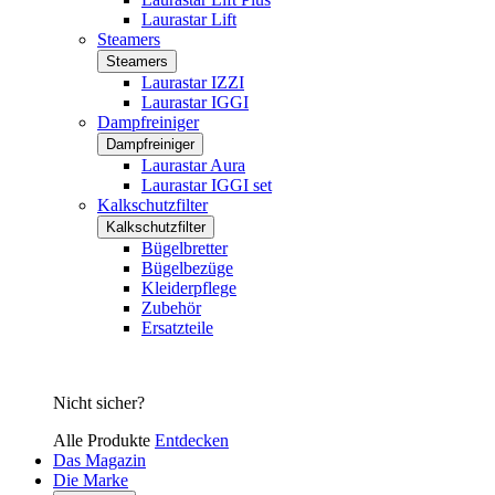
Laurastar Lift
Steamers
Steamers
Laurastar IZZI
Laurastar IGGI
Dampfreiniger
Dampfreiniger
Laurastar Aura
Laurastar IGGI set
Kalkschutzfilter
Kalkschutzfilter
Bügelbretter
Bügelbezüge
Kleiderpflege
Zubehör
Ersatzteile
Nicht sicher?
Alle Produkte
Entdecken
Das Magazin
Die Marke