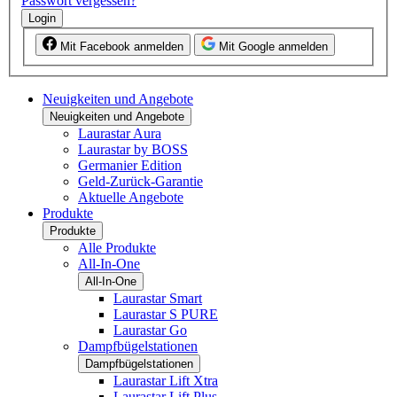
Passwort vergessen?
Login
Mit Facebook anmelden
Mit Google anmelden
Neuigkeiten und Angebote
Neuigkeiten und Angebote
Laurastar Aura
Laurastar by BOSS
Germanier Edition
Geld-Zurück-Garantie
Aktuelle Angebote
Produkte
Produkte
Alle Produkte
All-In-One
All-In-One
Laurastar Smart
Laurastar S PURE
Laurastar Go
Dampfbügelstationen
Dampfbügelstationen
Laurastar Lift Xtra
Laurastar Lift Plus