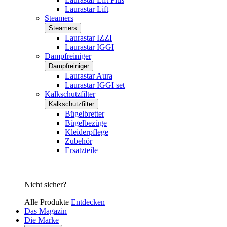
Laurastar Lift
Steamers
Steamers
Laurastar IZZI
Laurastar IGGI
Dampfreiniger
Dampfreiniger
Laurastar Aura
Laurastar IGGI set
Kalkschutzfilter
Kalkschutzfilter
Bügelbretter
Bügelbezüge
Kleiderpflege
Zubehör
Ersatzteile
Nicht sicher?
Alle Produkte
Entdecken
Das Magazin
Die Marke