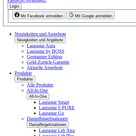
Passwort vergessen?
Login
Mit Facebook anmelden
Mit Google anmelden
Neuigkeiten und Angebote
Neuigkeiten und Angebote
Laurastar Aura
Laurastar by BOSS
Germanier Edition
Geld-Zurück-Garantie
Aktuelle Angebote
Produkte
Produkte
Alle Produkte
All-In-One
All-In-One
Laurastar Smart
Laurastar S PURE
Laurastar Go
Dampfbügelstationen
Dampfbügelstationen
Laurastar Lift Xtra
Laurastar Lift Plus