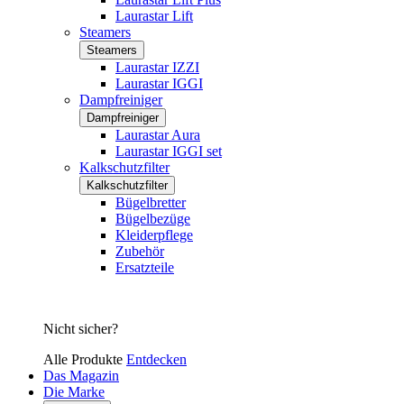
Laurastar Lift
Steamers
Steamers
Laurastar IZZI
Laurastar IGGI
Dampfreiniger
Dampfreiniger
Laurastar Aura
Laurastar IGGI set
Kalkschutzfilter
Kalkschutzfilter
Bügelbretter
Bügelbezüge
Kleiderpflege
Zubehör
Ersatzteile
Nicht sicher?
Alle Produkte
Entdecken
Das Magazin
Die Marke