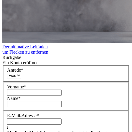
Der ultimative Leitfaden
um Flecken zu entfernen
Rückgabe
Ein Konto eröffnen
Anrede
*
Vorname
*
Name
*
E-Mail-Adresse
*
i