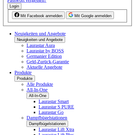
Passwort vergessen?
Login
Mit Facebook anmelden
Mit Google anmelden
Neuigkeiten und Angebote
Neuigkeiten und Angebote
Laurastar Aura
Laurastar by BOSS
Germanier Edition
Geld-Zurück-Garantie
Aktuelle Angebote
Produkte
Produkte
Alle Produkte
All-In-One
All-In-One
Laurastar Smart
Laurastar S PURE
Laurastar Go
Dampfbügelstationen
Dampfbügelstationen
Laurastar Lift Xtra
Laurastar Lift Plus