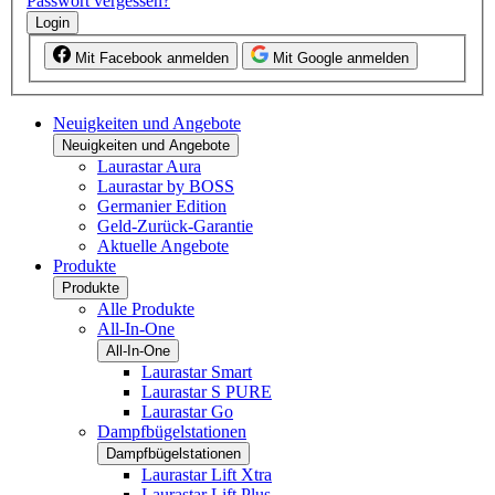
Passwort vergessen?
Login
Mit Facebook anmelden
Mit Google anmelden
Neuigkeiten und Angebote
Neuigkeiten und Angebote
Laurastar Aura
Laurastar by BOSS
Germanier Edition
Geld-Zurück-Garantie
Aktuelle Angebote
Produkte
Produkte
Alle Produkte
All-In-One
All-In-One
Laurastar Smart
Laurastar S PURE
Laurastar Go
Dampfbügelstationen
Dampfbügelstationen
Laurastar Lift Xtra
Laurastar Lift Plus