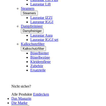
Laurastar Lift
Steamers
Steamers
Laurastar IZZI
Laurastar IGGI
Dampfreiniger
Dampfreiniger
Laurastar Aura
Laurastar IGGI set
Kalkschutzfilter
Kalkschutzfilter
Bügelbretter
Bügelbezüge
Kleiderpflege
Zubehör
Ersatzteile
Nicht sicher?
Alle Produkte
Entdecken
Das Magazin
Die Marke