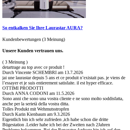
So entkalken Sie Ihre Laurastar AURA?
Kundenbewertungen
(3 Meinung)
Unsere Kunden vertrauen uns.
( 3 Meinung )
detartrage au top avec ce produit !
Durch Vincente SCHEMBRI
am 13.7.2026
jai une laurastar depuis 5 ans et ce produit n’existait pas. je viens de
l’essayer et je suis entierement satisfaite. il est hyper efficace.
OTTIMI PRODOTTI
Durch ANNA CODONI
am 11.5.2026
Sono anni che sono una vostra cliente e ne sono molto soddisfatta,
anche per la serietà della vostra ditta.
Tolles Produkt mit Wehmutsstropfen
Durch Karin Kienbaum
am 9.3.2026
Eigentlich bin ich sehr zufrieden ,ich habe schon die dritte
Bügestation .Leider habe ich bei der Zweiten nach 2Jahren
Probleme bekommen .Bei der Reparatur Anfrage bin ich auf den