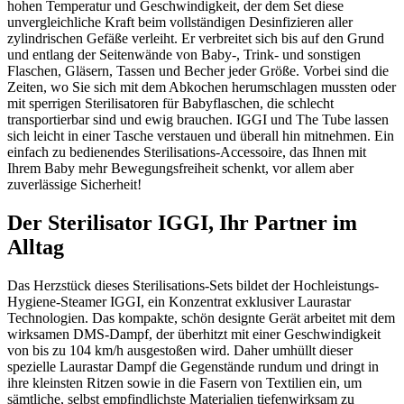
hohen Temperatur und Geschwindigkeit, der dem Set diese
unvergleichliche Kraft beim vollständigen Desinfizieren aller
zylindrischen Gefäße verleiht. Er verbreitet sich bis auf den Grund
und entlang der Seitenwände von Baby-, Trink- und sonstigen
Flaschen, Gläsern, Tassen und Becher jeder Größe. Vorbei sind die
Zeiten, wo Sie sich mit dem Abkochen herumschlagen mussten oder
mit sperrigen Sterilisatoren für Babyflaschen, die schlecht
transportierbar sind und ewig brauchen. IGGI und The Tube lassen
sich leicht in einer Tasche verstauen und überall hin mitnehmen. Ein
einfach zu bedienendes Sterilisations-Accessoire, das Ihnen mit
Ihrem Baby mehr Bewegungsfreiheit schenkt, vor allem aber
zuverlässige Sicherheit!
Der Sterilisator IGGI, Ihr Partner im
Alltag
Das Herzstück dieses Sterilisations-Sets bildet der Hochleistungs-
Hygiene-Steamer IGGI, ein Konzentrat exklusiver Laurastar
Technologien. Das kompakte, schön designte Gerät arbeitet mit dem
wirksamen DMS-Dampf, der überhitzt mit einer Geschwindigkeit
von bis zu 104 km/h ausgestoßen wird. Daher umhüllt dieser
spezielle Laurastar Dampf die Gegenstände rundum und dringt in
ihre kleinsten Ritzen sowie in die Fasern von Textilien ein, um
sämtliche, selbst empfindlichste Materialien tiefenwirksam zu