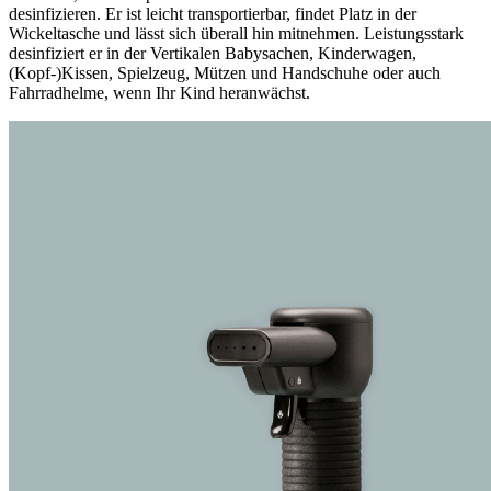
desinfizieren. Er ist leicht transportierbar, findet Platz in der
Wickeltasche und lässt sich überall hin mitnehmen. Leistungsstark
desinfiziert er in der Vertikalen Babysachen, Kinderwagen,
(Kopf-)Kissen, Spielzeug, Mützen und Handschuhe oder auch
Fahrradhelme, wenn Ihr Kind heranwächst.