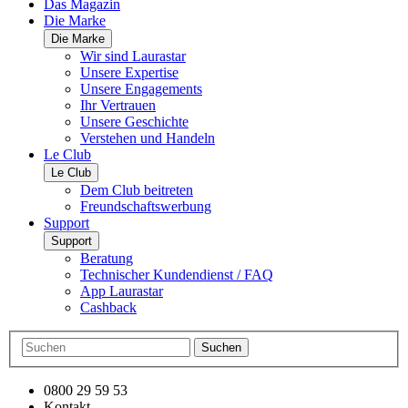
Das Magazin
Die Marke
Die Marke
Wir sind Laurastar
Unsere Expertise
Unsere Engagements
Ihr Vertrauen
Unsere Geschichte
Verstehen und Handeln
Le Club
Le Club
Dem Club beitreten
Freundschaftswerbung
Support
Support
Beratung
Technischer Kundendienst / FAQ
App Laurastar
Cashback
Suchen
0800 29 59 53
Kontakt