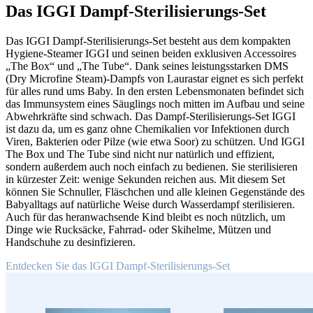
Das IGGI Dampf-Sterilisierungs-Set
Das IGGI Dampf-Sterilisierungs-Set besteht aus dem kompakten
Hygiene-Steamer IGGI und seinen beiden exklusiven Accessoires
„The Box“ und „The Tube“. Dank seines leistungsstarken DMS
(Dry Microfine Steam)-Dampfs von Laurastar eignet es sich perfekt
für alles rund ums Baby. In den ersten Lebensmonaten befindet sich
das Immunsystem eines Säuglings noch mitten im Aufbau und seine
Abwehrkräfte sind schwach. Das Dampf-Sterilisierungs-Set IGGI
ist dazu da, um es ganz ohne Chemikalien vor Infektionen durch
Viren, Bakterien oder Pilze (wie etwa Soor) zu schützen. Und IGGI
The Box und The Tube sind nicht nur natürlich und effizient,
sondern außerdem auch noch einfach zu bedienen. Sie sterilisieren
in kürzester Zeit: wenige Sekunden reichen aus. Mit diesem Set
können Sie Schnuller, Fläschchen und alle kleinen Gegenstände des
Babyalltags auf natürliche Weise durch Wasserdampf sterilisieren.
Auch für das heranwachsende Kind bleibt es noch nützlich, um
Dinge wie Rucksäcke, Fahrrad- oder Skihelme, Mützen und
Handschuhe zu desinfizieren.
Entdecken Sie das IGGI Dampf-Sterilisierungs-Set