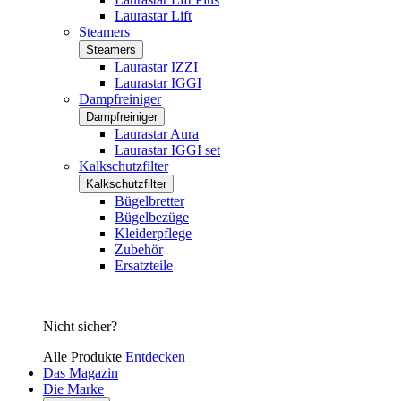
Laurastar Lift
Steamers
Steamers
Laurastar IZZI
Laurastar IGGI
Dampfreiniger
Dampfreiniger
Laurastar Aura
Laurastar IGGI set
Kalkschutzfilter
Kalkschutzfilter
Bügelbretter
Bügelbezüge
Kleiderpflege
Zubehör
Ersatzteile
Nicht sicher?
Alle Produkte
Entdecken
Das Magazin
Die Marke