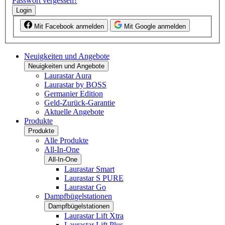
Passwort vergessen?
Login
Mit Facebook anmelden
Mit Google anmelden
Neuigkeiten und Angebote
Neuigkeiten und Angebote
Laurastar Aura
Laurastar by BOSS
Germanier Edition
Geld-Zurück-Garantie
Aktuelle Angebote
Produkte
Produkte
Alle Produkte
All-In-One
All-In-One
Laurastar Smart
Laurastar S PURE
Laurastar Go
Dampfbügelstationen
Dampfbügelstationen
Laurastar Lift Xtra
Laurastar Lift Plus