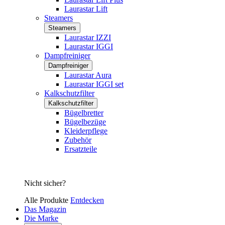
Laurastar Lift
Steamers
Steamers
Laurastar IZZI
Laurastar IGGI
Dampfreiniger
Dampfreiniger
Laurastar Aura
Laurastar IGGI set
Kalkschutzfilter
Kalkschutzfilter
Bügelbretter
Bügelbezüge
Kleiderpflege
Zubehör
Ersatzteile
Nicht sicher?
Alle Produkte
Entdecken
Das Magazin
Die Marke