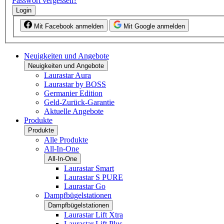
Passwort vergessen?
Login
Mit Facebook anmelden
Mit Google anmelden
Neuigkeiten und Angebote
Neuigkeiten und Angebote
Laurastar Aura
Laurastar by BOSS
Germanier Edition
Geld-Zurück-Garantie
Aktuelle Angebote
Produkte
Produkte
Alle Produkte
All-In-One
All-In-One
Laurastar Smart
Laurastar S PURE
Laurastar Go
Dampfbügelstationen
Dampfbügelstationen
Laurastar Lift Xtra
Laurastar Lift Plus