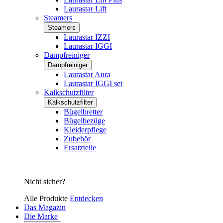
Laurastar Lift
Steamers
Steamers
Laurastar IZZI
Laurastar IGGI
Dampfreiniger
Dampfreiniger
Laurastar Aura
Laurastar IGGI set
Kalkschutzfilter
Kalkschutzfilter
Bügelbretter
Bügelbezüge
Kleiderpflege
Zubehör
Ersatzteile
Nicht sicher?
Alle Produkte
Entdecken
Das Magazin
Die Marke