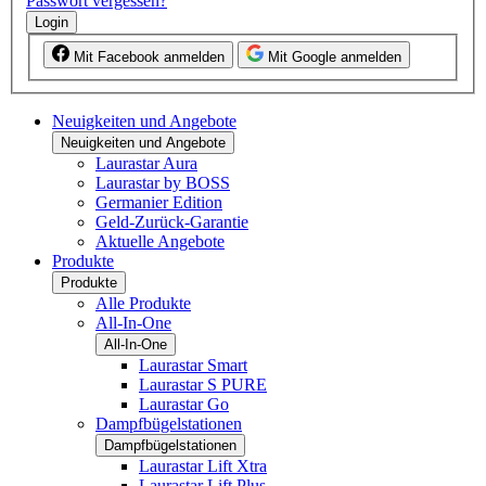
Passwort vergessen?
Login
Mit Facebook anmelden
Mit Google anmelden
Neuigkeiten und Angebote
Neuigkeiten und Angebote
Laurastar Aura
Laurastar by BOSS
Germanier Edition
Geld-Zurück-Garantie
Aktuelle Angebote
Produkte
Produkte
Alle Produkte
All-In-One
All-In-One
Laurastar Smart
Laurastar S PURE
Laurastar Go
Dampfbügelstationen
Dampfbügelstationen
Laurastar Lift Xtra
Laurastar Lift Plus