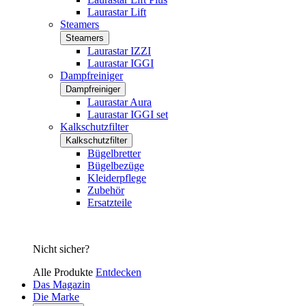
Laurastar Lift
Steamers
Steamers
Laurastar IZZI
Laurastar IGGI
Dampfreiniger
Dampfreiniger
Laurastar Aura
Laurastar IGGI set
Kalkschutzfilter
Kalkschutzfilter
Bügelbretter
Bügelbezüge
Kleiderpflege
Zubehör
Ersatzteile
Nicht sicher?
Alle Produkte
Entdecken
Das Magazin
Die Marke