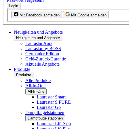
Passwort vergessen?
Login
Mit Facebook anmelden
Mit Google anmelden
Neuigkeiten und Angebote
Neuigkeiten und Angebote
Laurastar Aura
Laurastar by BOSS
Germanier Edition
Geld-Zurück-Garantie
Aktuelle Angebote
Produkte
Produkte
Alle Produkte
All-In-One
All-In-One
Laurastar Smart
Laurastar S PURE
Laurastar Go
Dampfbügelstationen
Dampfbügelstationen
Laurastar Lift Xtra
Laurastar Lift Plus